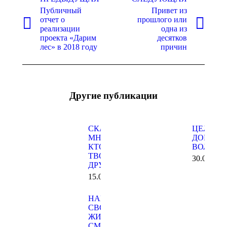
по
Публичный
Привет из
записям
отчет о
прошлого или
Предыдущая
Следующая
реализации
одна из
запись:
запись:
проекта «Дарим
десятков
лес» в 2018 году
причин
Другие публикации
СКАЖИ
ЦЕЛЫЙ 
МНЕ,
ДОБРЫХ
КТО
ВОЛШЕБ
ТВОЙ
30.04.201
ДРУГ
15.05.2019
НАПОЛНИ
СВОЮ
ЖИЗНЬ
СМЫСЛОМ,