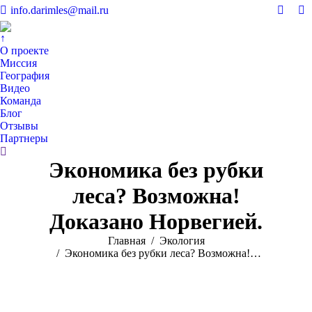
info.darimles@mail.ru
Вконт
V
page
pa
↑
opens
op
О проекте
in
in
Миссия
География
new
n
Видео
windo
w
Команда
Блог
Отзывы
Партнеры
Поиск:
Экономика без рубки
леса? Возможна!
Доказано Норвегией.
Вы здесь:
Главная
Экология
Экономика без рубки леса? Возможна!…