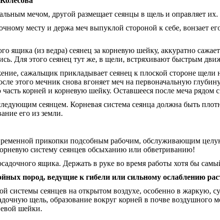
Колесова
жальным мечом, другой размещает сеянцы в щель и оправляет их
чному месту и держа меч выпуклой стороной к себе, вонзает его
го ящика (из ведра) сеянец за корневую шейку, аккуратно сажает
ись. Для этого сеянец тут же, в щели, встряхивают быстрым дв
ние, сажальщик прикладывает сеянец к плоской стороне щели на
осле этого мечник снова вгоняет меч на первоначальную глубину
часть корней и корневую шейку. Оставшееся после меча рядом с 
следующим сеянцем. Корневая система сеянца должна быть плотн
ание его из земли.
 временной прикопки подсобным рабочим, обслуживающим целую 
 корневую систему сеянцев обсыханию или обветриванию!
адочного ящика. Держать в руке во время работы хотя бы самый
пород, ведущие к гибели или сильному ослаблению рас
й системы сеянцев на открытом воздухе, особенно в жаркую, су
адочную щель, образование вокруг корней в почве воздушного м
невой шейки.