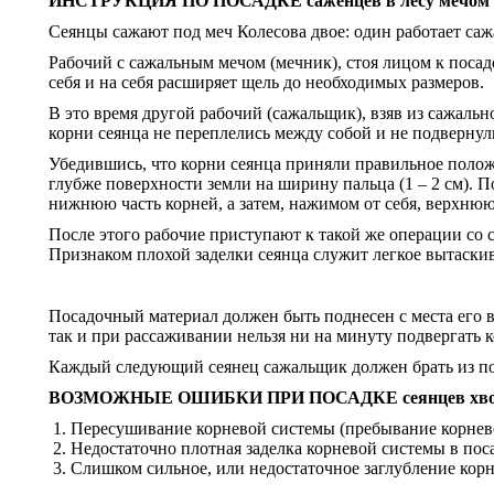
ИНСТРУКЦИЯ ПО ПОСАДКЕ саженцев в лесу мечом 
Сеянцы сажают под меч Колесова двое: один работает са
Рабочий с сажальным мечом (мечник), стоя лицом к посадо
себя и на себя расширяет щель до необходимых размеров.
В это время другой рабочий (сажальщик), взяв из сажально
корни сеянца не переплелись между собой и не подвернул
Убедившись, что корни сеянца приняли правильное положе
глубже поверхности земли на ширину пальца (1 – 2 см). П
нижнюю часть корней, а затем, нажимом от себя, верхнюю 
После этого рабочие приступают к такой же операции со 
Признаком плохой заделки сеянца служит легкое вытаскив
Посадочный материал должен быть поднесен с места его
так и при рассаживании нельзя ни на минуту подвергать
Каждый следующий сеянец сажальщик должен брать из пос
ВОЗМОЖНЫЕ ОШИБКИ ПРИ ПОСАДКЕ сеянцев хвойных 
Пересушивание корневой системы (пребывание корнево
Недостаточно плотная заделка корневой системы в пос
Слишком сильное, или недостаточное заглубление кор