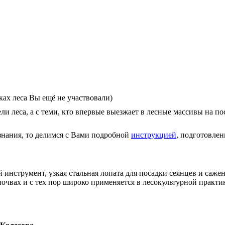
дках леса Вы ещё не участвовали)
леса, а с теми, кто впервые выезжает в лесные массивы на пос
знания, то делимся с Вами подробной
инструкцией
, подготовле
нструмент, узкая стальная лопата для посадки сеянцев и саженц
очвах и с тех пор широко применяется в лесокультурной практ