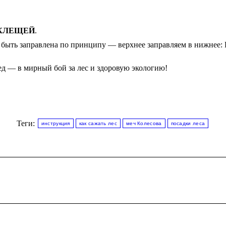
 КЛЕЩЕЙ
.
быть заправлена по принципу — верхнее заправляем в нижнее: Р
ед — в мирный бой за лес и здоровую экологию!
Теги:
инструкция
как сажать лес
меч Колесова
посадки леса
Следующая
запись: