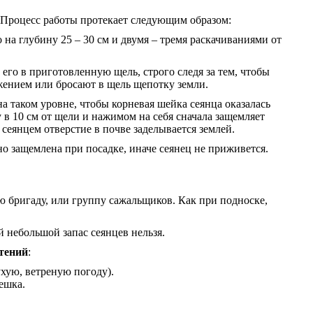
. Процесс работы протекает следующим образом:
 на глубину 25 – 30 см и двумя – тремя раскачиваниями от
 его в приготовленную щель, строго следя за тем, чтобы
ижением или бросают в щель щепотку земли.
 таком уровне, чтобы корневая шейка сеянца оказалась
 в 10 см от щели и нажимом на себя сначала защемляет
сеянцем отверстие в почве заделывается землей.
о защемлена при посадке, иначе сеянец не приживется.
бригаду, или группу сажальщиков. Как при подноске,
 небольшой запас сеянцев нельзя.
тений
:
хую, ветреную погоду).
ешка.