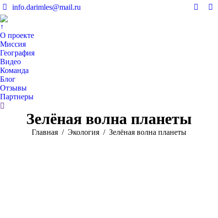
info.darimles@mail.ru
Вконт
V
page
pa
↑
opens
op
О проекте
in
in
Миссия
География
new
n
Видео
windo
w
Команда
Блог
Отзывы
Партнеры
Поиск:
Зелёная волна планеты
Вы здесь:
Главная
Экология
Зелёная волна планеты