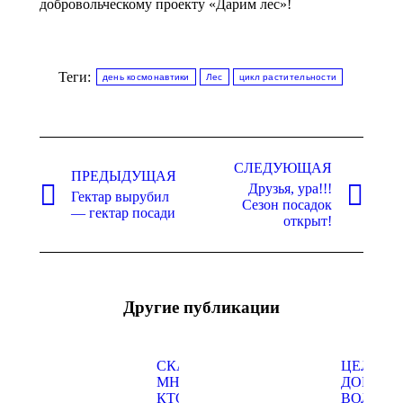
добровольческому проекту «Дарим лес»!
Теги:
день космонавтики
Лес
цикл растительности
Навигация
по
СЛЕДУЮЩАЯ
ПРЕДЫДУЩАЯ
Друзья, ура!!!
записям
Гектар вырубил
Предыдущая
Следующая
Сезон посадок
— гектар посади
запись:
запись:
открыт!
Другие публикации
СКАЖИ
ЦЕЛЫЙ 
МНЕ,
ДОБРЫХ
КТО
ВОЛШЕБ