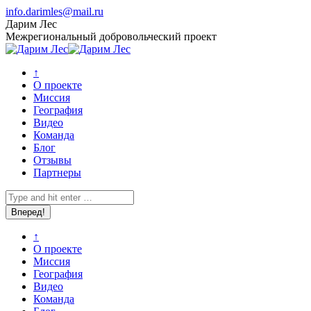
Перейти
info.darimles@mail.ru
к
Вконтакте
Vimeo
Дарим Лес
содержанию
page
page
Межрегиональный добровольческий проект
opens
opens
in
in
↑
new
new
О проекте
window
window
Миссия
География
Видео
Команда
Блог
Отзывы
Партнеры
Поиск:
↑
О проекте
Миссия
География
Видео
Команда