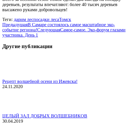
деревьев, результаты впечатляют: более 40 тысяч деревьев
высажено руками добровольцев!
Теги:
дарим лес
посадки леса
Томск
Навигация
Предыдущая
Предыдущая
В Самаре состоялось самое масштабное эко-
запись:
Следующая
событие региона!
Следующая
Самое-самое. Эко-форум глазами
по
запись:
участника. День 1
записям
Другие публикации
Рецепт волшебной осени из Ижевска!
24.11.2020
ЦЕЛЫЙ ЗАЛ ДОБРЫХ ВОЛШЕБНИКОВ
30.04.2019