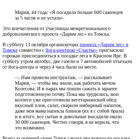
Мария, 44 года: «Я посадила больше 600 саженцев
за 5 часов и не устала».
Это впечатления от участницы межрегионального
добровольческого проекта «Дарим лес» из Томска.
В субботу 13 октября организаторы
проекта «Дарим лес» в
Томске
совместно с
йога-центром «Счастье»
пригласили
горожан присоединиться к посадке леса в Красном Яре. В
субботу утром автобус, две газели и 7 автомобилей отъехали
от йога-центра и через 4 часа были на месте.
— Нам провели инструктаж, — рассказывает
Мария, — чтобы мы знали, как работать мечом
Колесова. И в парах мы пошли сажать в заранее
подготовленную почву. Пока мы трудились, мои
коллеги уже приготовили вегетарианский обед:
вкусный плов, салат, сварили имбирный напиток,
даже моя мама напекла блинов (их я с собой брала)
и в итоге, все сытые и довольные высадили около
30 000 саженцев. Честно говоря, я не верила, что
это возможно.
Всего за осенний сезон Томск сделал два выезда на посадку