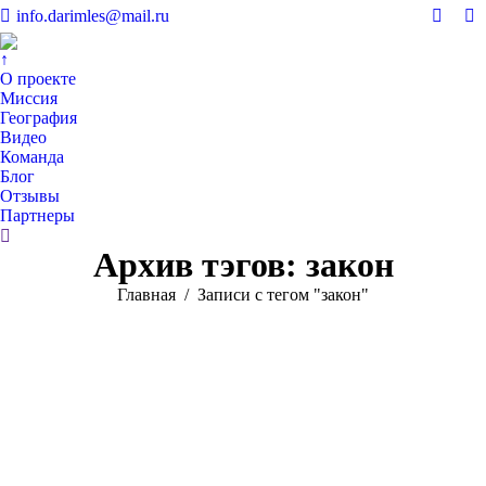
info.darimles@mail.ru
Вконт
V
page
pa
↑
opens
op
О проекте
in
in
Миссия
География
new
n
Видео
windo
w
Команда
Блог
Отзывы
Партнеры
Поиск:
Архив тэгов:
закон
Вы здесь:
Главная
Записи с тегом "закон"