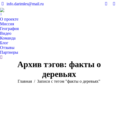
info.darimles@mail.ru
Вконт
V
page
pa
↑
opens
op
О проекте
in
in
Миссия
География
new
n
Видео
windo
w
Команда
Блог
Отзывы
Партнеры
Поиск:
Архив тэгов:
факты о
деревьях
Вы здесь:
Главная
Записи с тегом "факты о деревьях"