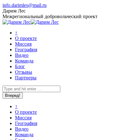
Перейти
info.darimles@mail.ru
к
Вконтакте
Vimeo
Дарим Лес
содержанию
page
page
Межрегиональный добровольческий проект
opens
opens
in
in
↑
new
new
О проекте
window
window
Миссия
География
Видео
Команда
Блог
Отзывы
Партнеры
Поиск:
↑
О проекте
Миссия
География
Видео
Команда