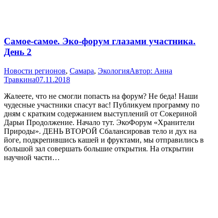
Самое-самое. Эко-форум глазами участника.
День 2
Новости регионов
,
Самара
,
Экология
Автор:
Анна
Травкина
07.11.2018
Жалеете, что не смогли попасть на форум? Не беда! Наши
чудесные участники спасут вас! Публикуем программу по
дням с кратким содержанием выступлений от Сокериной
Дарьи Продолжение. Начало тут. ЭкоФорум «Хранители
Природы». ДЕНЬ ВТОРОЙ Сбалансировав тело и дух на
йоге, подкрепившись кашей и фруктами, мы отправились в
большой зал совершать большие открытия. На открытии
научной части…