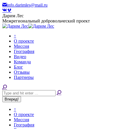
Перейти
info.darimles@mail.ru
к
Вконтакте
Vimeo
содержанию
page
page
Дарим Лес
opens
opens
Межрегиональный добровольческий проект
in
in
new
new
window
window
↑
О проекте
Миссия
География
Видео
Команда
Блог
Отзывы
Партнеры
Поиск:
↑
О проекте
Миссия
География