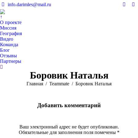
info.darimles@mail.ru
Вконт
V
page
pa
↑
opens
op
О проекте
in
in
Миссия
География
new
n
Видео
windo
w
Команда
Блог
Отзывы
Партнеры
Поиск:
Боровик Наталья
Вы здесь:
Главная
Teammate
Боровик Наталья
Добавить комментарий
Ваш электронный адрес не будет опубликован.
Обязательные для заполнения поля помечены
*