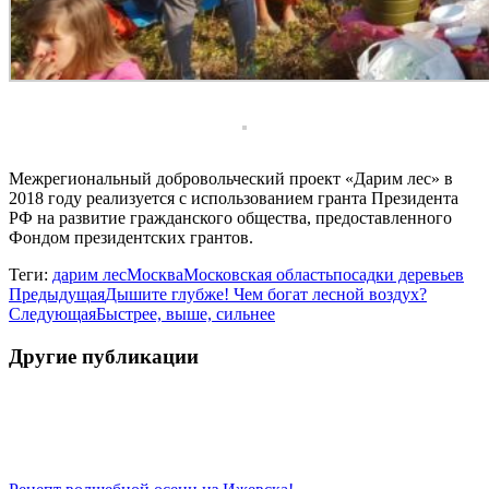
Межрегиональный добровольческий проект «Дарим лес» в
2018 году реализуется с использованием гранта Президента
РФ на развитие гражданского общества, предоставленного
Фондом президентских грантов.
Теги:
дарим лес
Москва
Московская область
посадки деревьев
Навигация
Предыдущая
Предыдущая
Дышите глубже! Чем богат лесной воздух?
Следующая
запись:
Следующая
Быстрее, выше, сильнее
по
запись:
записям
Другие публикации