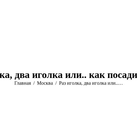
ка, два иголка или.. как поса
Вы здесь:
Главная
Москва
Раз иголка, два иголка или..…